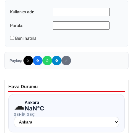
Kullanıcı adı:
Parola:
Beni hatırla
Paylaş:
Hava Durumu
☁
Ankara
NaN°C
ŞEHIR SEÇ