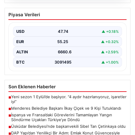
07.08.2026
Menderes Belediye Başkanı İlkay Çiçek
Piyasa Verileri
ve 9 Kişi Tutuklandı
İzmir'in Menderes ilçesinde, belediye başkanı İlkay
Çiçek'in de aralarında bulunduğu isimlere yönelik
USD
47.74
▲ +0.18%
yürütülen kapsamlı…
EUR
55.25
▲ +0.32%
ALTIN
6660.6
▲ +2.59%
BTC
3091495
▲ +1.00%
Son Eklenen Haberler
Yeni sezon 1 Eylül’de başlıyor. “4 aydır hazırlanıyoruz, işaretler
■
iyi”
Menderes Belediye Başkanı İlkay Çiçek ve 9 Kişi Tutuklandı
■
İspanya ve Fransa’daki Görevlerini Tamamlayan Yangın
■
Söndürme Uçakları Türkiye’ye Döndü
Üsküdar Belediyesi’nde başkanvekili Sibel Tan Çetinkaya oldu
■
DAP Yapı’dan Yenilikçi Bir Adım: Emlak Konut Güvencesiyle
■