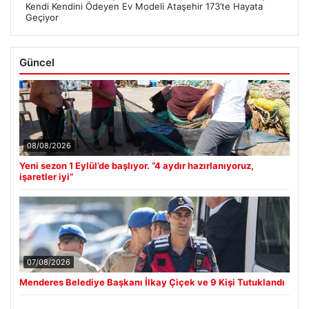
Kendi Kendini Ödeyen Ev Modeli Ataşehir 173’te Hayata
Geçiyor
Güncel
08/08/2026
Yeni sezon 1 Eylül’de başlıyor. “4 aydır hazırlanıyoruz,
işaretler iyi”
07/08/2026
Menderes Belediye Başkanı İlkay Çiçek ve 9 Kişi Tutuklandı