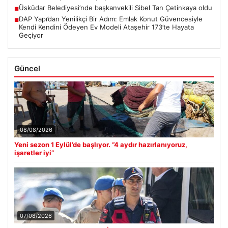
Üsküdar Belediyesi’nde başkanvekili Sibel Tan Çetinkaya oldu
■
DAP Yapı’dan Yenilikçi Bir Adım: Emlak Konut Güvencesiyle
■
Kendi Kendini Ödeyen Ev Modeli Ataşehir 173’te Hayata
Geçiyor
Güncel
08/08/2026
Yeni sezon 1 Eylül’de başlıyor. “4 aydır hazırlanıyoruz,
işaretler iyi”
07/08/2026