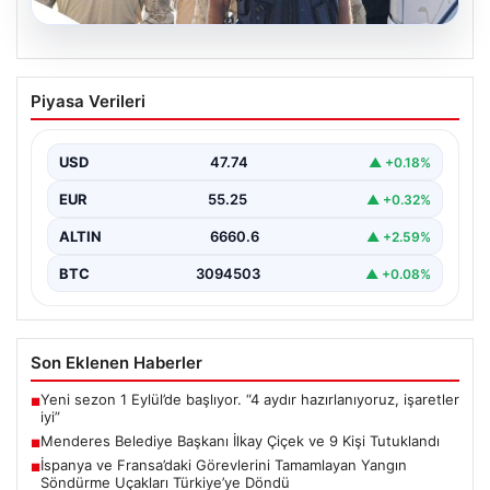
07.08.2026
Menderes Belediye Başkanı İlkay Çiçek
Piyasa Verileri
ve 9 Kişi Tutuklandı
İzmir'in Menderes ilçesinde, belediye başkanı İlkay
Çiçek'in de aralarında bulunduğu isimlere yönelik
USD
47.74
▲ +0.18%
yürütülen kapsamlı…
EUR
55.25
▲ +0.32%
ALTIN
6660.6
▲ +2.59%
BTC
3094503
▲ +0.08%
Son Eklenen Haberler
Yeni sezon 1 Eylül’de başlıyor. “4 aydır hazırlanıyoruz, işaretler
■
iyi”
Menderes Belediye Başkanı İlkay Çiçek ve 9 Kişi Tutuklandı
■
İspanya ve Fransa’daki Görevlerini Tamamlayan Yangın
■
Söndürme Uçakları Türkiye’ye Döndü