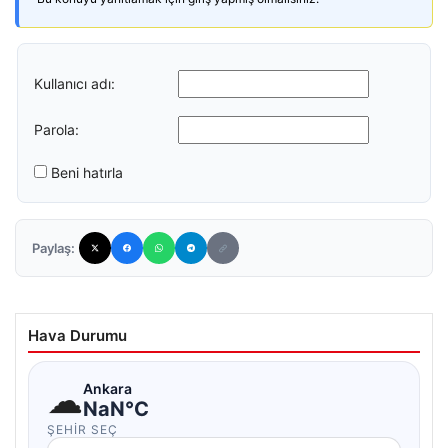
Kullanıcı adı:
Parola:
Beni hatırla
Paylaş:
Hava Durumu
☁
Ankara
NaN°C
ŞEHIR SEÇ