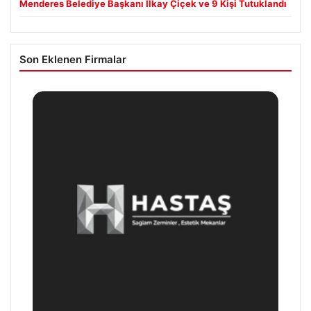
Menderes Belediye Başkanı İlkay Çiçek ve 9 Kişi Tutuklandı
Son Eklenen Firmalar