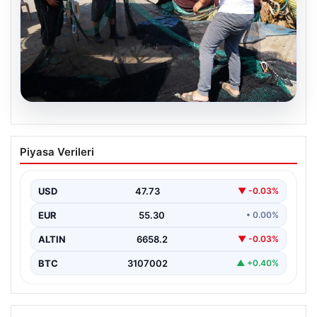
08.08.2026
Yeni sezon 1 Eylül’de başlıyor. “4 aydır
Piyasa Verileri
hazırlanıyoruz, işaretler iyi”
USD
47.73
▼ -0.03%
EUR
55.30
• 0.00%
ALTIN
6658.2
▼ -0.03%
BTC
3107002
▲ +0.40%