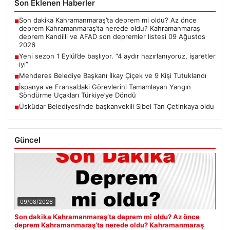
Son Eklenen Haberler
Son dakika Kahramanmaraş’ta deprem mi oldu? Az önce
■
deprem Kahramanmaraş’ta nerede oldu? Kahramanmaraş
deprem Kandilli ve AFAD son depremler listesi 09 Ağustos
2026
Yeni sezon 1 Eylül’de başlıyor. “4 aydır hazırlanıyoruz, işaretler
■
iyi”
Menderes Belediye Başkanı İlkay Çiçek ve 9 Kişi Tutuklandı
■
İspanya ve Fransa’daki Görevlerini Tamamlayan Yangın
■
Söndürme Uçakları Türkiye’ye Döndü
Üsküdar Belediyesi’nde başkanvekili Sibel Tan Çetinkaya oldu
■
Güncel
09/08/2026
Son dakika Kahramanmaraş’ta deprem mi oldu? Az önce
deprem Kahramanmaraş’ta nerede oldu? Kahramanmaraş