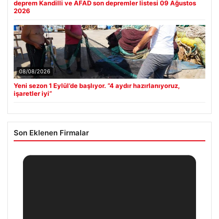
deprem Kandilli ve AFAD son depremler listesi 09 Ağustos
2026
08/08/2026
Yeni sezon 1 Eylül’de başlıyor. “4 aydır hazırlanıyoruz,
işaretler iyi”
Son Eklenen Firmalar