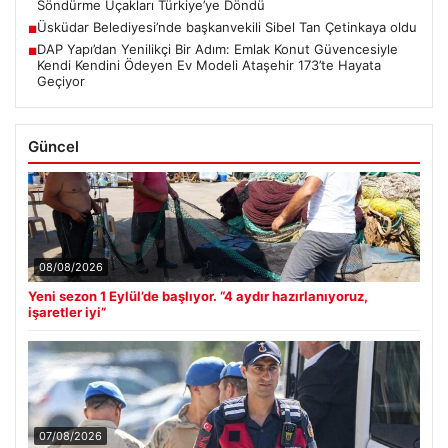
Söndürme Uçakları Türkiye’ye Döndü
Üsküdar Belediyesi’nde başkanvekili Sibel Tan Çetinkaya oldu
■
DAP Yapı’dan Yenilikçi Bir Adım: Emlak Konut Güvencesiyle
■
Kendi Kendini Ödeyen Ev Modeli Ataşehir 173’te Hayata
Geçiyor
Güncel
08/08/2026
Yeni sezon 1 Eylül’de başlıyor. “4 aydır hazırlanıyoruz,
işaretler iyi”
07/08/2026