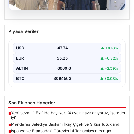
07.08.2026
Menderes Belediye Başkanı İlkay Çiçek
Piyasa Verileri
ve 9 Kişi Tutuklandı
İzmir'in Menderes ilçesinde, belediye başkanı İlkay
Çiçek'in de aralarında bulunduğu isimlere yönelik
USD
47.74
▲ +0.18%
yürütülen kapsamlı…
EUR
55.25
▲ +0.32%
ALTIN
6660.6
▲ +2.59%
BTC
3094503
▲ +0.08%
Son Eklenen Haberler
Yeni sezon 1 Eylül’de başlıyor. “4 aydır hazırlanıyoruz, işaretler
■
iyi”
Menderes Belediye Başkanı İlkay Çiçek ve 9 Kişi Tutuklandı
■
İspanya ve Fransa’daki Görevlerini Tamamlayan Yangın
■