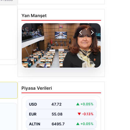
Yan Manşet
05.08.2026
Üsküdar Belediyesi’nde
Piyasa Verileri
başkanvekili Sibel Tan
Çetinkaya oldu
USD
47.72
▲ +0.05%
EUR
55.08
▼ -0.13%
ALTIN
6495.7
▲ +0.05%