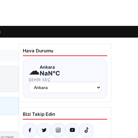
ı
Hava Durumu
☁
Ankara
NaN°C
ŞEHIR SEÇ
Bizi Takip Edin
#12868