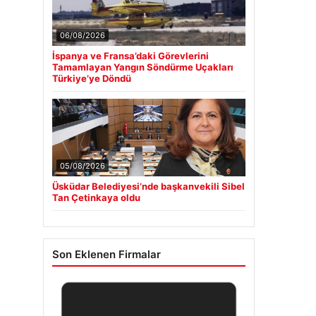
06/08/2026
İspanya ve Fransa’daki Görevlerini
Tamamlayan Yangın Söndürme Uçakları
Türkiye’ye Döndü
05/08/2026
Üsküdar Belediyesi’nde başkanvekili Sibel
Tan Çetinkaya oldu
Son Eklenen Firmalar