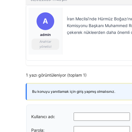
İran Meclisi’nde Hürmüz Boğazı’nın
A
Komisyonu Başkanı Muhammed Rıza 
çekerek nükleerden daha önemli o
admin
Anahtar
yönetici
1 yazı görüntüleniyor (toplam 1)
Bu konuyu yanıtlamak için giriş yapmış olmalısınız.
Kullanıcı adı:
Parola: