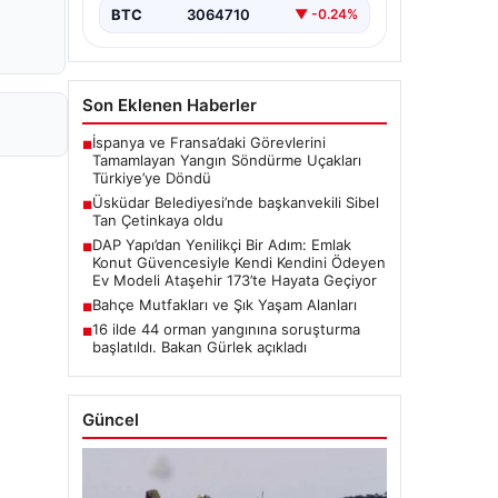
BTC
3064710
▼ -0.24%
Son Eklenen Haberler
İspanya ve Fransa’daki Görevlerini
■
Tamamlayan Yangın Söndürme Uçakları
Türkiye’ye Döndü
Üsküdar Belediyesi’nde başkanvekili Sibel
■
Tan Çetinkaya oldu
DAP Yapı’dan Yenilikçi Bir Adım: Emlak
■
Konut Güvencesiyle Kendi Kendini Ödeyen
Ev Modeli Ataşehir 173’te Hayata Geçiyor
Bahçe Mutfakları ve Şık Yaşam Alanları
■
16 ilde 44 orman yangınına soruşturma
■
başlatıldı. Bakan Gürlek açıkladı
Güncel