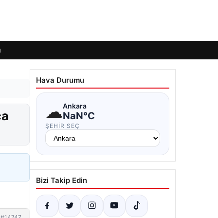
ı
Hava Durumu
☁
Ankara
ca
NaN°C
ŞEHIR SEÇ
Bizi Takip Edin
#14747