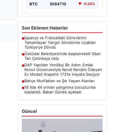
BTC
3064710
▼ -0.24%
Son Eklenen Haberler
İspanya ve Fransa’daki Görevlerini
■
Tamamlayan Yangın Söndürme Uçakları
Türkiye’ye Döndü
Üsküdar Belediyesi’nde başkanvekili Sibel
■
Tan Çetinkaya oldu
DAP Yapı’dan Yenilikçi Bir Adım: Emlak
■
Konut Güvencesiyle Kendi Kendini Ödeyen
Ev Modeli Ataşehir 173’te Hayata Geçiyor
Bahçe Mutfakları ve Şık Yaşam Alanları
■
16 ilde 44 orman yangınına soruşturma
■
başlatıldı. Bakan Gürlek açıkladı
Güncel