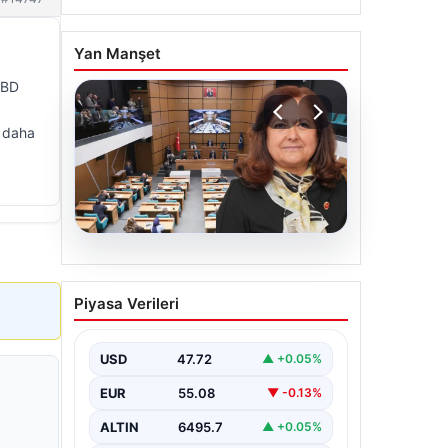
Yan Manşet
 ABD
u daha
05.08.2026
Üsküdar Belediyesi’nde
Piyasa Verileri
başkanvekili Sibel Tan
Çetinkaya oldu
USD
47.72
▲ +0.05%
EUR
55.08
▼ -0.13%
ALTIN
6495.7
▲ +0.05%