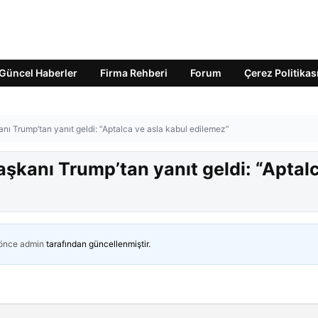
Güncel Haberler
Firma Rehberi
Forum
Çerez Politikas
kanı Trump’tan yanıt geldi: “Aptalca ve asla kabul edilemez”
Başkanı Trump’tan yanıt geldi: “Aptal
 önce
admin
tarafından güncellenmiştir.