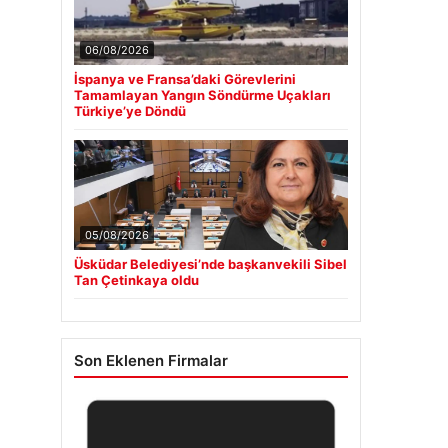
06/08/2026
İspanya ve Fransa’daki Görevlerini
Tamamlayan Yangın Söndürme Uçakları
Türkiye’ye Döndü
05/08/2026
Üsküdar Belediyesi’nde başkanvekili Sibel
Tan Çetinkaya oldu
Son Eklenen Firmalar