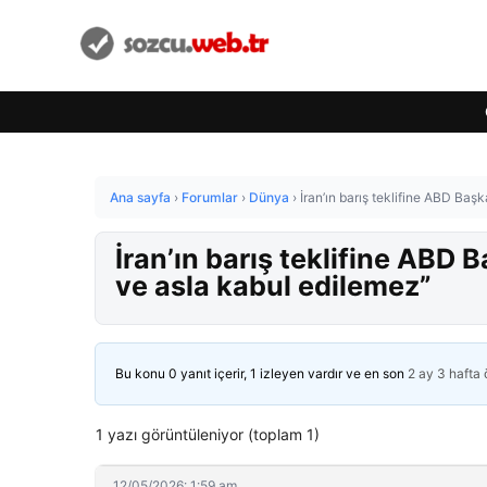
Ana sayfa
›
Forumlar
›
Dünya
›
İran’ın barış teklifine ABD Baş
İran’ın barış teklifine ABD 
ve asla kabul edilemez”
Bu konu 0 yanıt içerir, 1 izleyen vardır ve en son
2 ay 3 hafta
1 yazı görüntüleniyor (toplam 1)
12/05/2026: 1:59 am