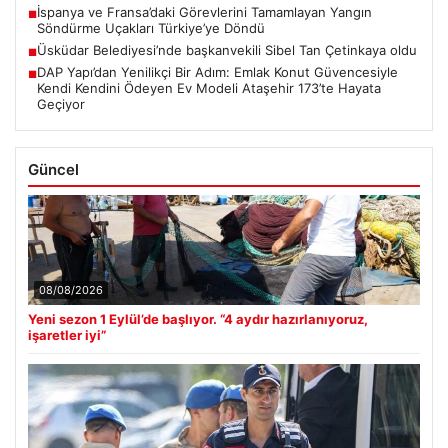
İspanya ve Fransa’daki Görevlerini Tamamlayan Yangın
■
Söndürme Uçakları Türkiye’ye Döndü
Üsküdar Belediyesi’nde başkanvekili Sibel Tan Çetinkaya oldu
■
DAP Yapı’dan Yenilikçi Bir Adım: Emlak Konut Güvencesiyle
■
Kendi Kendini Ödeyen Ev Modeli Ataşehir 173’te Hayata
Geçiyor
Güncel
08/08/2026
Yeni sezon 1 Eylül’de başlıyor. “4 aydır hazırlanıyoruz,
işaretler iyi”