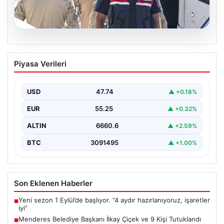
07.08.2026
Menderes Belediye Başkanı İlkay Çiçek
Piyasa Verileri
ve 9 Kişi Tutuklandı
İzmir'in Menderes ilçesinde, belediye başkanı İlkay
Çiçek'in de aralarında bulunduğu isimlere yönelik
USD
47.74
▲ +0.18%
yürütülen kapsamlı…
EUR
55.25
▲ +0.32%
ALTIN
6660.6
▲ +2.59%
BTC
3091495
▲ +1.00%
Son Eklenen Haberler
Yeni sezon 1 Eylül’de başlıyor. “4 aydır hazırlanıyoruz, işaretler
■
iyi”
Menderes Belediye Başkanı İlkay Çiçek ve 9 Kişi Tutuklandı
■