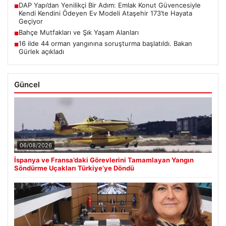
DAP Yapı’dan Yenilikçi Bir Adım: Emlak Konut Güvencesiyle
■
Kendi Kendini Ödeyen Ev Modeli Ataşehir 173’te Hayata
Geçiyor
Bahçe Mutfakları ve Şık Yaşam Alanları
■
16 ilde 44 orman yangınına soruşturma başlatıldı. Bakan
■
Gürlek açıkladı
Güncel
06/08/2026
İspanya ve Fransa’daki Görevlerini Tamamlayan Yangın
Söndürme Uçakları Türkiye’ye Döndü