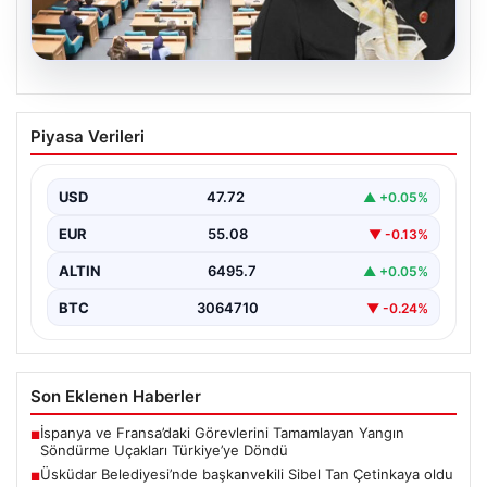
05.08.2026
Üsküdar Belediyesi’nde başkanvekili
Piyasa Verileri
Sibel Tan Çetinkaya oldu
USD
47.72
▲ +0.05%
EUR
55.08
▼ -0.13%
ALTIN
6495.7
▲ +0.05%
BTC
3064710
▼ -0.24%
Son Eklenen Haberler
İspanya ve Fransa’daki Görevlerini Tamamlayan Yangın
■
Söndürme Uçakları Türkiye’ye Döndü
Üsküdar Belediyesi’nde başkanvekili Sibel Tan Çetinkaya oldu
■