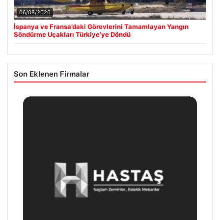
06/08/2026
İspanya ve Fransa’daki Görevlerini Tamamlayan Yangın
Söndürme Uçakları Türkiye’ye Döndü
Son Eklenen Firmalar