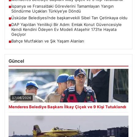
■
İspanya ve Fransa’daki Görevlerini Tamamlayan Yangın
■
Söndürme Uçakları Türkiye’ye Döndü
Üsküdar Belediyesi’nde başkanvekili Sibel Tan Çetinkaya oldu
■
DAP Yapı’dan Yenilikçi Bir Adım: Emlak Konut Güvencesiyle
■
Kendi Kendini Ödeyen Ev Modeli Ataşehir 173’te Hayata
Geçiyor
Bahçe Mutfakları ve Şık Yaşam Alanları
■
Güncel
07/08/2026
Menderes Belediye Başkanı İlkay Çiçek ve 9 Kişi Tutuklandı