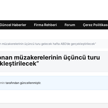
Güncel Haberler
Firma Rehberi
Forum
Çerez Politikas
n müzakerelerinin üçüncü turu gelecek hafta ABD’de gerçekleştirilecek”
bnan müzakerelerinin üçüncü turu
leştirilecek”
min
tarafından güncellenmiştir.