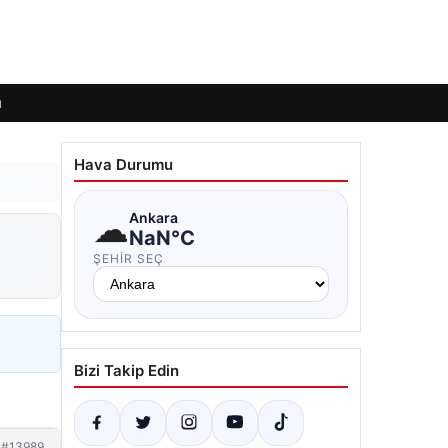
ı
Hava Durumu
☁
Ankara
NaN°C
ŞEHIR SEÇ
Bizi Takip Edin
#13989