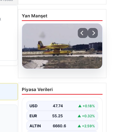
Yan Manşet
k
06.08.2026
İspanya ve Fransa’daki
Piyasa Verileri
Görevlerini Tamamlayan
Yangın Söndürme Uçakları
Türkiye’ye Döndü
USD
47.74
▲ +0.18%
Orman Genel Müdürlüğü tarafından
EUR
55.25
▲ +0.32%
yapılan açıklamada, yaz aylarında
İspanya ve Fransa’da meydana gelen
ALTIN
6660.6
▲ +2.59%
büyük…