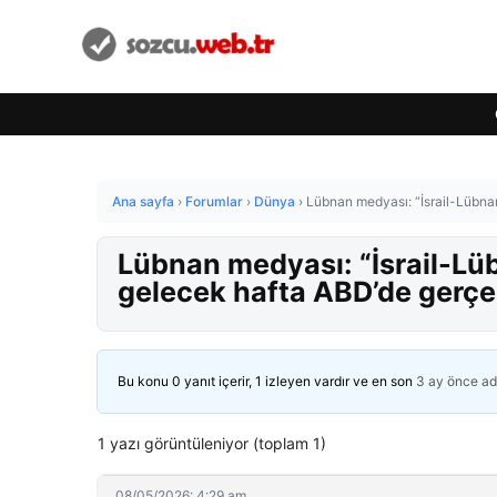
Ana sayfa
›
Forumlar
›
Dünya
›
Lübnan medyası: “İsrail-Lübna
Lübnan medyası: “İsrail-Lü
gelecek hafta ABD’de gerçek
Bu konu 0 yanıt içerir, 1 izleyen vardır ve en son
3 ay önce
ad
1 yazı görüntüleniyor (toplam 1)
08/05/2026: 4:29 am