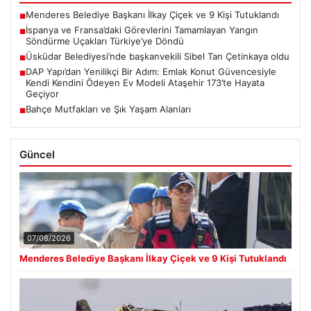
Menderes Belediye Başkanı İlkay Çiçek ve 9 Kişi Tutuklandı
■
İspanya ve Fransa’daki Görevlerini Tamamlayan Yangın
■
Söndürme Uçakları Türkiye’ye Döndü
Üsküdar Belediyesi’nde başkanvekili Sibel Tan Çetinkaya oldu
■
DAP Yapı’dan Yenilikçi Bir Adım: Emlak Konut Güvencesiyle
■
Kendi Kendini Ödeyen Ev Modeli Ataşehir 173’te Hayata
Geçiyor
Bahçe Mutfakları ve Şık Yaşam Alanları
■
Güncel
07/08/2026
Menderes Belediye Başkanı İlkay Çiçek ve 9 Kişi Tutuklandı