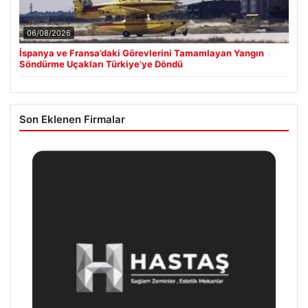
06/08/2026
İspanya ve Fransa’daki Görevlerini Tamamlayan Yangın
Söndürme Uçakları Türkiye’ye Döndü
Son Eklenen Firmalar