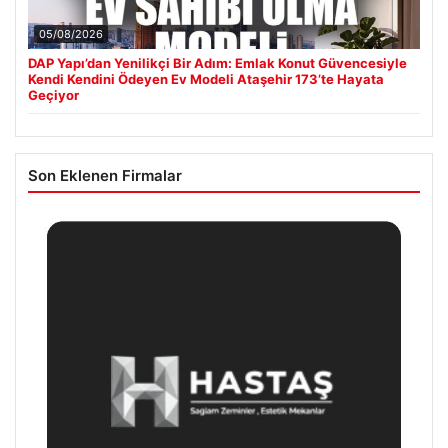
05/08/2026
DAP Yapı’dan Yenilikçi Bir Adım: Emlak Konut Güvencesiyle
Kendi Kendini Ödeyen Ev Modeli Ataşehir 173’te Hayata
Geçiyor
Son Eklenen Firmalar