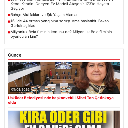
Kendi Kendini Ödeyen Ev Modeli Ataşehir 173’te Hayata
Geçiyor
Bahçe Mutfakları ve Şık Yaşam Alanları
■
16 ilde 44 orman yangınına soruşturma başlatıldı. Bakan
■
Gürlek açıkladı
Milyonluk Bela filminin konusu ne? Milyonluk Bela filminin
■
oyuncuları kim?
Güncel
05/08/2026
Üsküdar Belediyesi’nde başkanvekili Sibel Tan Çetinkaya
oldu