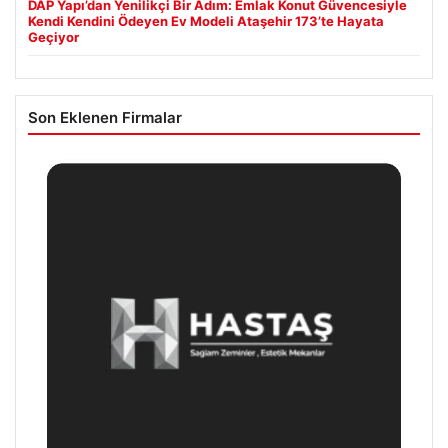
DAP Yapı’dan Yenilikçi Bir Adım: Emlak Konut Güvencesiyle
Kendi Kendini Ödeyen Ev Modeli Ataşehir 173’te Hayata
Geçiyor
Son Eklenen Firmalar