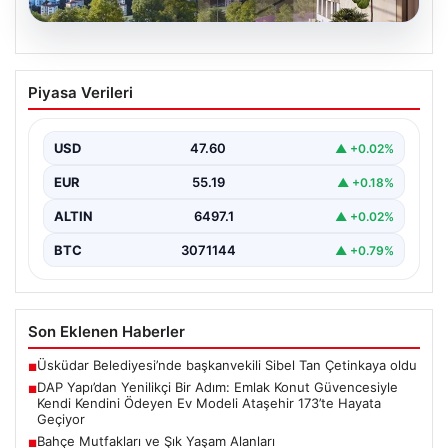
05.08.2026
DAP Yapı’dan Yenilikçi Bir Adım: Emlak
Piyasa Verileri
Konut Güvencesiyle Kendi Kendini
Ödeyen Ev Modeli Ataşehir 173’te
Hayata Geçiyor
USD
47.60
▲ +0.02%
Gayrimenkul sektöründe prestijli ve yenilikçi
EUR
55.19
▲ +0.18%
projeleriyle tanınan DAP Gayrimenkul Geliştirme, dikkat
çekici bir adım…
ALTIN
6497.1
▲ +0.02%
BTC
3071144
▲ +0.79%
Son Eklenen Haberler
Üsküdar Belediyesi’nde başkanvekili Sibel Tan Çetinkaya oldu
■
DAP Yapı’dan Yenilikçi Bir Adım: Emlak Konut Güvencesiyle
■
Kendi Kendini Ödeyen Ev Modeli Ataşehir 173’te Hayata
Geçiyor
Bahçe Mutfakları ve Şık Yaşam Alanları
■