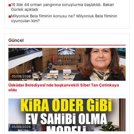
16 ilde 44 orman yangınına soruşturma başlatıldı. Bakan
■
Gürlek açıkladı
Milyonluk Bela filminin konusu ne? Milyonluk Bela filminin
■
oyuncuları kim?
Güncel
05/08/2026
Üsküdar Belediyesi’nde başkanvekili Sibel Tan Çetinkaya
oldu
05/08/2026