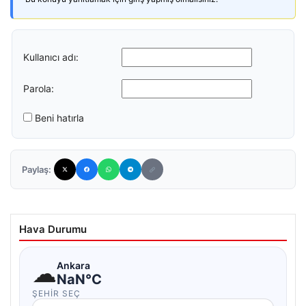
Kullanıcı adı:
Parola:
Beni hatırla
Paylaş:
Hava Durumu
☁
Ankara
NaN°C
ŞEHIR SEÇ