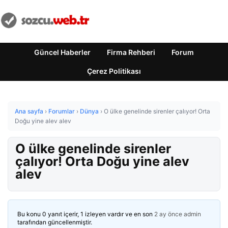
Güncel Haberler
Firma Rehberi
Forum
Çerez Politikası
Ana sayfa
›
Forumlar
›
Dünya
›
O ülke genelinde sirenler çalıyor! Orta
Doğu yine alev alev
O ülke genelinde sirenler
çalıyor! Orta Doğu yine alev
alev
Bu konu 0 yanıt içerir, 1 izleyen vardır ve en son
2 ay önce
admin
tarafından güncellenmiştir.