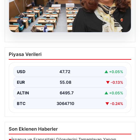
05.08.2026
Üsküdar Belediyesi’nde başkanvekili
Piyasa Verileri
Sibel Tan Çetinkaya oldu
USD
47.72
▲ +0.05%
EUR
55.08
▼ -0.13%
ALTIN
6495.7
▲ +0.05%
BTC
3064710
▼ -0.24%
Son Eklenen Haberler
İspanya ve Fransa’daki Görevlerini Tamamlayan Yangın