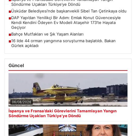
■
Söndürme Uçakları Türkiye’ye Döndü
Üsküdar Belediyesi’nde başkanvekili Sibel Tan Çetinkaya oldu
■
DAP Yapı’dan Yenilikçi Bir Adım: Emlak Konut Güvencesiyle
■
Kendi Kendini Ödeyen Ev Modeli Ataşehir 173’te Hayata
Geçiyor
Bahçe Mutfakları ve Şık Yaşam Alanları
■
16 ilde 44 orman yangınına soruşturma başlatıldı. Bakan
■
Gürlek açıkladı
Güncel
06/08/2026
İspanya ve Fransa’daki Görevlerini Tamamlayan Yangın
Söndürme Uçakları Türkiye’ye Döndü