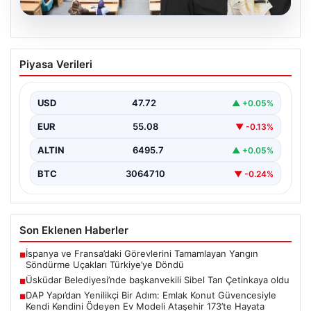
05.08.2026
Üsküdar Belediyesi’nde başkanvekili
Piyasa Verileri
Sibel Tan Çetinkaya oldu
USD
47.72
▲ +0.05%
EUR
55.08
▼ -0.13%
ALTIN
6495.7
▲ +0.05%
BTC
3064710
▼ -0.24%
Son Eklenen Haberler
İspanya ve Fransa’daki Görevlerini Tamamlayan Yangın
■
Söndürme Uçakları Türkiye’ye Döndü
Üsküdar Belediyesi’nde başkanvekili Sibel Tan Çetinkaya oldu
■
DAP Yapı’dan Yenilikçi Bir Adım: Emlak Konut Güvencesiyle
■
Kendi Kendini Ödeyen Ev Modeli Ataşehir 173’te Hayata