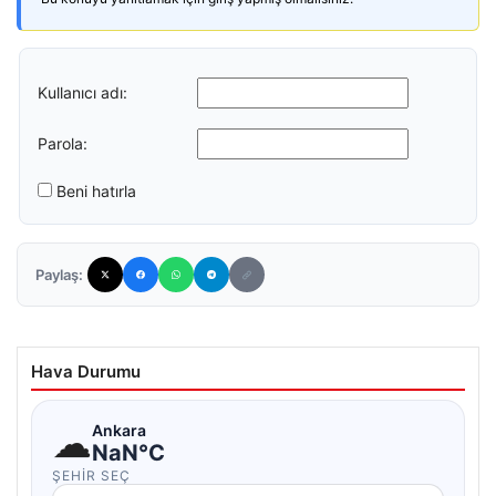
Kullanıcı adı:
Parola:
Beni hatırla
Paylaş:
Hava Durumu
☁
Ankara
NaN°C
ŞEHIR SEÇ