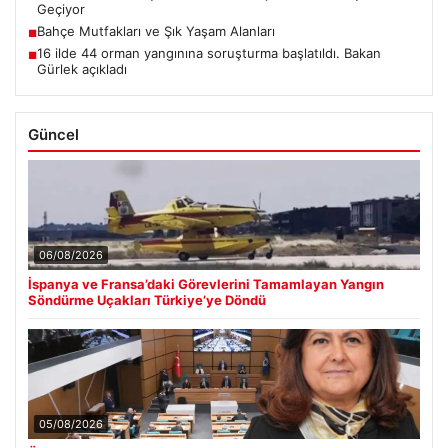
Geçiyor
Bahçe Mutfakları ve Şık Yaşam Alanları
■
16 ilde 44 orman yangınına soruşturma başlatıldı. Bakan
■
Gürlek açıkladı
Güncel
06/08/2026
İspanya ve Fransa’daki Görevlerini Tamamlayan Yangın
Söndürme Uçakları Türkiye’ye Döndü
05/08/2026