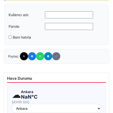
Kullanıcı adı:
Parola:
Beni hatırla
Paylaş:
Hava Durumu
☁
Ankara
NaN°C
ŞEHIR SEÇ