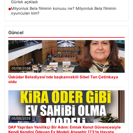
Gürlek açıkladı
Milyonluk Bela filminin konusu ne? Milyonluk Bela filminin
■
oyuncuları kim?
Güncel
05/08/2026
Üsküdar Belediyesi’nde başkanvekili Sibel Tan Çetinkaya
oldu
05/08/2026
DAP Yapı’dan Yenilikçi Bir Adım: Emlak Konut Güvencesiyle
Kendi Kendini Ödeyen Ev Modeli Ataşehir 173’te Hayata