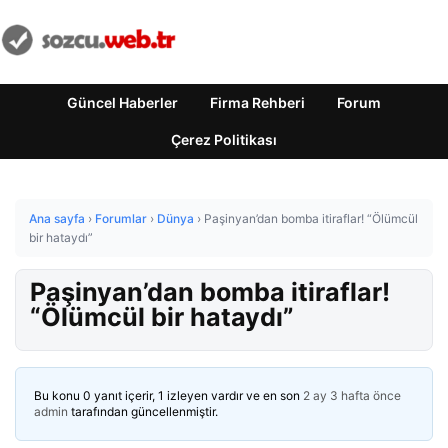
Güncel Haberler
Firma Rehberi
Forum
Çerez Politikası
Ana sayfa
›
Forumlar
›
Dünya
›
Paşinyan’dan bomba itiraflar! “Ölümcül
bir hataydı”
Paşinyan’dan bomba itiraflar!
“Ölümcül bir hataydı”
Bu konu 0 yanıt içerir, 1 izleyen vardır ve en son
2 ay 3 hafta önce
admin
tarafından güncellenmiştir.