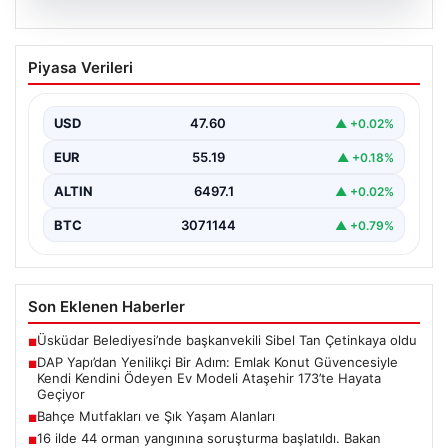
05.08.2026
DAP Yapı’dan Yenilikçi Bir Adım: Emlak
Piyasa Verileri
Konut Güvencesiyle Kendi Kendini
Ödeyen Ev Modeli Ataşehir 173’te
Hayata Geçiyor
USD
47.60
▲ +0.02%
Gayrimenkul sektöründe prestijli ve yenilikçi
EUR
55.19
▲ +0.18%
projeleriyle tanınan DAP Gayrimenkul Geliştirme, dikkat
çekici bir adım…
ALTIN
6497.1
▲ +0.02%
BTC
3071144
▲ +0.79%
Son Eklenen Haberler
Üsküdar Belediyesi’nde başkanvekili Sibel Tan Çetinkaya oldu
■
DAP Yapı’dan Yenilikçi Bir Adım: Emlak Konut Güvencesiyle
■
Kendi Kendini Ödeyen Ev Modeli Ataşehir 173’te Hayata
Geçiyor
Bahçe Mutfakları ve Şık Yaşam Alanları
■
16 ilde 44 orman yangınına soruşturma başlatıldı. Bakan
■