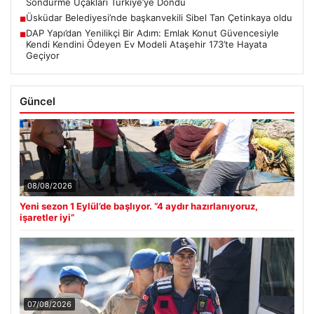
Söndürme Uçakları Türkiye’ye Döndü
Üsküdar Belediyesi’nde başkanvekili Sibel Tan Çetinkaya oldu
■
DAP Yapı’dan Yenilikçi Bir Adım: Emlak Konut Güvencesiyle
■
Kendi Kendini Ödeyen Ev Modeli Ataşehir 173’te Hayata
Geçiyor
Güncel
08/08/2026
Yeni sezon 1 Eylül’de başlıyor. “4 aydır hazırlanıyoruz,
işaretler iyi”
07/08/2026