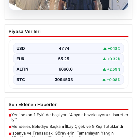
07.08.2026
Menderes Belediye Başkanı İlkay Çiçek
Piyasa Verileri
ve 9 Kişi Tutuklandı
İzmir'in Menderes ilçesinde, belediye başkanı İlkay
Çiçek'in de aralarında bulunduğu isimlere yönelik
USD
47.74
▲ +0.18%
yürütülen kapsamlı…
EUR
55.25
▲ +0.32%
ALTIN
6660.6
▲ +2.59%
BTC
3094503
▲ +0.08%
Son Eklenen Haberler
Yeni sezon 1 Eylül’de başlıyor. “4 aydır hazırlanıyoruz, işaretler
■
iyi”
Menderes Belediye Başkanı İlkay Çiçek ve 9 Kişi Tutuklandı
■
İspanya ve Fransa’daki Görevlerini Tamamlayan Yangın
■