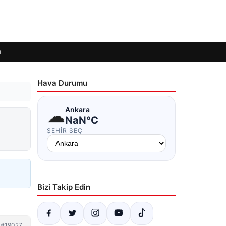
ı
Hava Durumu
☁
Ankara
NaN°C
ŞEHIR SEÇ
Bizi Takip Edin
#19027