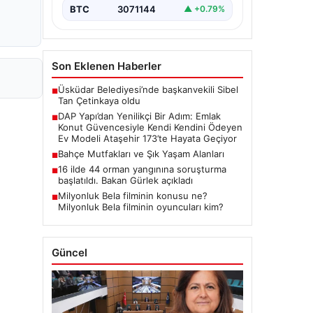
yenilikçi projeleriyle tanınan DAP
BTC
3071144
▲ +0.79%
Gayrimenkul Geliştirme, dikkat çekici
bir adım…
Son Eklenen Haberler
Üsküdar Belediyesi’nde başkanvekili Sibel
■
Tan Çetinkaya oldu
DAP Yapı’dan Yenilikçi Bir Adım: Emlak
■
Konut Güvencesiyle Kendi Kendini Ödeyen
Ev Modeli Ataşehir 173’te Hayata Geçiyor
Bahçe Mutfakları ve Şık Yaşam Alanları
■
16 ilde 44 orman yangınına soruşturma
■
başlatıldı. Bakan Gürlek açıkladı
Milyonluk Bela filminin konusu ne?
■
Milyonluk Bela filminin oyuncuları kim?
Güncel