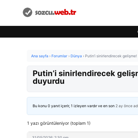
Ana sayfa
›
Forumlar
›
Dünya
›
Putin’i sinirlendirecek gelişme
Putin’i sinirlendirecek geli
duyurdu
Bu konu 0 yanıt içerir, 1 izleyen vardır ve en son
2 ay önce
ad
1 yazı görüntüleniyor (toplam 1)
31/05/2026: 2:30 pm