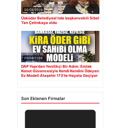
05/08/2026
Üsküdar Belediyesi’nde başkanvekili Sibel
Tan Çetinkaya oldu
05/08/2026
DAP Yapı’dan Yenilikçi Bir Adım: Emlak
Konut Güvencesiyle Kendi Kendini Ödeyen
Ev Modeli Ataşehir 173’te Hayata Geçiyor
Son Eklenen Firmalar