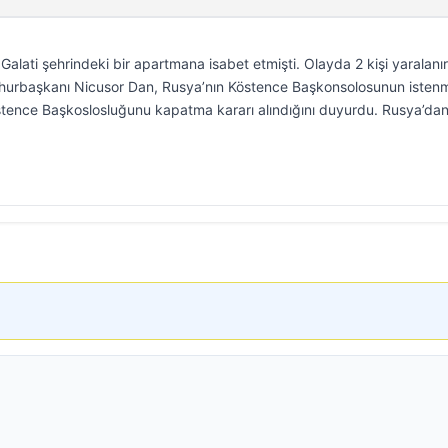
Galati şehrindeki bir apartmana isabet etmişti. Olayda 2 kişi yaralanı
umhurbaşkanı Nicusor Dan, Rusya’nın Köstence Başkonsolosunun iste
 Köstence Başkoslosluğunu kapatma kararı alındığını duyurdu. Rusya’da