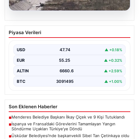
06.08.2026
İspanya ve Fransa’daki Görevlerini
Piyasa Verileri
Tamamlayan Yangın Söndürme Uçakları
Türkiye’ye Döndü
USD
47.74
▲ +0.18%
Orman Genel Müdürlüğü tarafından yapılan açıklamada,
yaz aylarında İspanya ve Fransa’da meydana gelen
EUR
55.25
▲ +0.32%
büyük…
ALTIN
6660.6
▲ +2.59%
BTC
3091495
▲ +1.00%
Son Eklenen Haberler
Menderes Belediye Başkanı İlkay Çiçek ve 9 Kişi Tutuklandı
■
İspanya ve Fransa’daki Görevlerini Tamamlayan Yangın
■
Söndürme Uçakları Türkiye’ye Döndü
Üsküdar Belediyesi’nde başkanvekili Sibel Tan Çetinkaya oldu
■