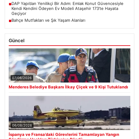
DAP Yapı’dan Yenilikçi Bir Adım: Emlak Konut Güvencesiyle
■
Kendi Kendini Ödeyen Ev Modeli Ataşehir 173’te Hayata
Geçiyor
Bahçe Mutfakları ve Şık Yaşam Alanları
■
Güncel
07/08/2026
Menderes Belediye Başkanı İlkay Çiçek ve 9 Kişi Tutuklandı
06/08/2026
İspanya ve Fransa’daki Görevlerini Tamamlayan Yangın