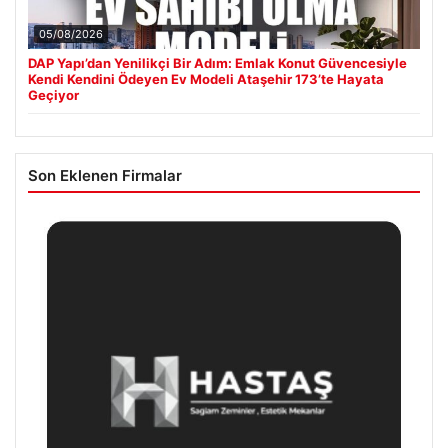
05/08/2026
DAP Yapı’dan Yenilikçi Bir Adım: Emlak Konut Güvencesiyle
Kendi Kendini Ödeyen Ev Modeli Ataşehir 173’te Hayata
Geçiyor
Son Eklenen Firmalar