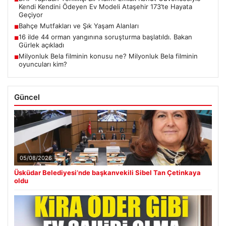
Kendi Kendini Ödeyen Ev Modeli Ataşehir 173’te Hayata
Geçiyor
Bahçe Mutfakları ve Şık Yaşam Alanları
■
16 ilde 44 orman yangınına soruşturma başlatıldı. Bakan
■
Gürlek açıkladı
Milyonluk Bela filminin konusu ne? Milyonluk Bela filminin
■
oyuncuları kim?
Güncel
05/08/2026
Üsküdar Belediyesi’nde başkanvekili Sibel Tan Çetinkaya
oldu