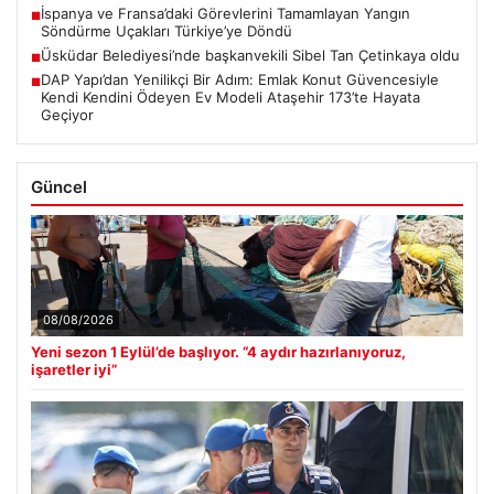
İspanya ve Fransa’daki Görevlerini Tamamlayan Yangın
■
Söndürme Uçakları Türkiye’ye Döndü
Üsküdar Belediyesi’nde başkanvekili Sibel Tan Çetinkaya oldu
■
DAP Yapı’dan Yenilikçi Bir Adım: Emlak Konut Güvencesiyle
■
Kendi Kendini Ödeyen Ev Modeli Ataşehir 173’te Hayata
Geçiyor
Güncel
08/08/2026
Yeni sezon 1 Eylül’de başlıyor. “4 aydır hazırlanıyoruz,
işaretler iyi”