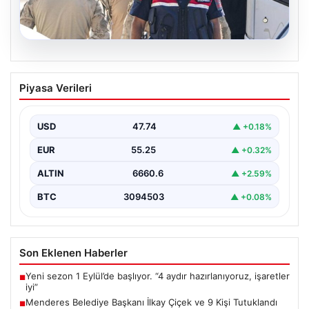
07.08.2026
Menderes Belediye Başkanı İlkay Çiçek
Piyasa Verileri
ve 9 Kişi Tutuklandı
İzmir'in Menderes ilçesinde, belediye başkanı İlkay
Çiçek'in de aralarında bulunduğu isimlere yönelik
USD
47.74
▲ +0.18%
yürütülen kapsamlı…
EUR
55.25
▲ +0.32%
ALTIN
6660.6
▲ +2.59%
BTC
3094503
▲ +0.08%
Son Eklenen Haberler
Yeni sezon 1 Eylül’de başlıyor. “4 aydır hazırlanıyoruz, işaretler
■
iyi”
Menderes Belediye Başkanı İlkay Çiçek ve 9 Kişi Tutuklandı
■