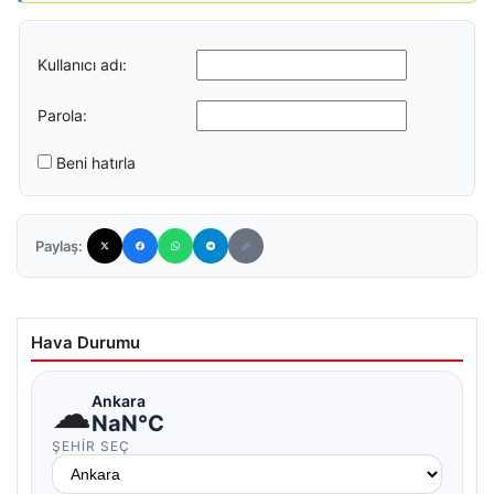
Kullanıcı adı:
Parola:
Beni hatırla
Paylaş:
Hava Durumu
☁
Ankara
NaN°C
ŞEHIR SEÇ