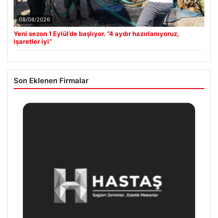
08/08/2026
Yeni sezon 1 Eylül’de başlıyor. “4 aydır hazırlanıyoruz,
işaretler iyi”
Son Eklenen Firmalar