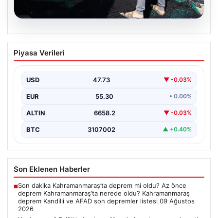
08.08.2026
Yeni sezon 1 Eylül’de başlıyor. “4 aydır
Piyasa Verileri
hazırlanıyoruz, işaretler iyi”
USD
47.73
▼ -0.03%
EUR
55.30
• 0.00%
ALTIN
6658.2
▼ -0.03%
BTC
3107002
▲ +0.40%
Son Eklenen Haberler
Son dakika Kahramanmaraş’ta deprem mi oldu? Az önce
■
deprem Kahramanmaraş’ta nerede oldu? Kahramanmaraş
deprem Kandilli ve AFAD son depremler listesi 09 Ağustos
2026