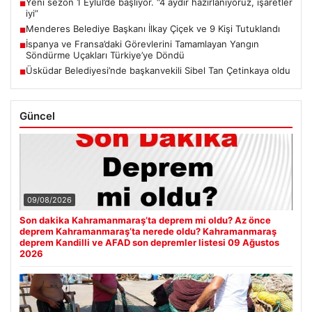
Yeni sezon 1 Eylül’de başlıyor. “4 aydır hazırlanıyoruz, işaretler
■
iyi”
Menderes Belediye Başkanı İlkay Çiçek ve 9 Kişi Tutuklandı
■
İspanya ve Fransa’daki Görevlerini Tamamlayan Yangın
■
Söndürme Uçakları Türkiye’ye Döndü
Üsküdar Belediyesi’nde başkanvekili Sibel Tan Çetinkaya oldu
■
Güncel
09/08/2026
Son dakika Kahramanmaraş’ta deprem mi oldu? Az önce
deprem Kahramanmaraş’ta nerede oldu? Kahramanmaraş
deprem Kandilli ve AFAD son depremler listesi 09 Ağustos
2026