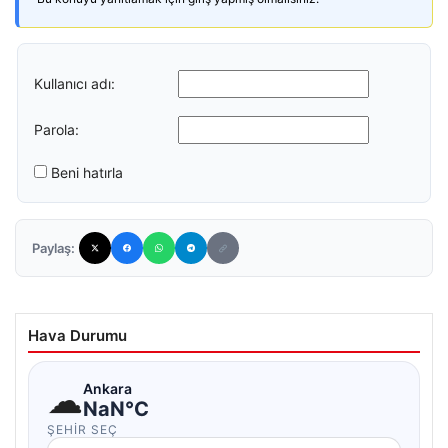
Kullanıcı adı:
Parola:
Beni hatırla
Paylaş:
Hava Durumu
☁
Ankara
NaN°C
ŞEHIR SEÇ