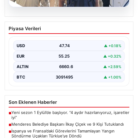
07.08.2026
Menderes Belediye Başkanı İlkay Çiçek
Piyasa Verileri
ve 9 Kişi Tutuklandı
İzmir'in Menderes ilçesinde, belediye başkanı İlkay
Çiçek'in de aralarında bulunduğu isimlere yönelik
USD
47.74
▲ +0.18%
yürütülen kapsamlı…
EUR
55.25
▲ +0.32%
ALTIN
6660.6
▲ +2.59%
BTC
3091495
▲ +1.00%
Son Eklenen Haberler
Yeni sezon 1 Eylül’de başlıyor. “4 aydır hazırlanıyoruz, işaretler
■
iyi”
Menderes Belediye Başkanı İlkay Çiçek ve 9 Kişi Tutuklandı
■
İspanya ve Fransa’daki Görevlerini Tamamlayan Yangın
■
Söndürme Uçakları Türkiye’ye Döndü