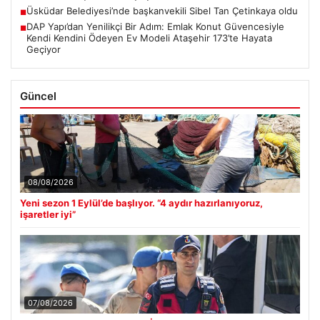
Üsküdar Belediyesi’nde başkanvekili Sibel Tan Çetinkaya oldu
■
DAP Yapı’dan Yenilikçi Bir Adım: Emlak Konut Güvencesiyle
■
Kendi Kendini Ödeyen Ev Modeli Ataşehir 173’te Hayata
Geçiyor
Güncel
08/08/2026
Yeni sezon 1 Eylül’de başlıyor. “4 aydır hazırlanıyoruz,
işaretler iyi”
07/08/2026