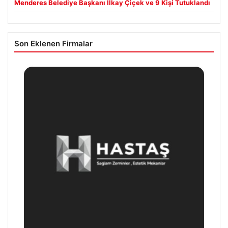
Menderes Belediye Başkanı İlkay Çiçek ve 9 Kişi Tutuklandı
Son Eklenen Firmalar