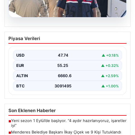
07.08.2026
Menderes Belediye Başkanı İlkay Çiçek
Piyasa Verileri
ve 9 Kişi Tutuklandı
İzmir'in Menderes ilçesinde, belediye başkanı İlkay
Çiçek'in de aralarında bulunduğu isimlere yönelik
USD
47.74
▲ +0.18%
yürütülen kapsamlı…
EUR
55.25
▲ +0.32%
ALTIN
6660.6
▲ +2.59%
BTC
3091495
▲ +1.00%
Son Eklenen Haberler
Yeni sezon 1 Eylül’de başlıyor. “4 aydır hazırlanıyoruz, işaretler
■
iyi”
Menderes Belediye Başkanı İlkay Çiçek ve 9 Kişi Tutuklandı
■