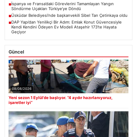
İspanya ve Fransa’daki Görevlerini Tamamlayan Yangın
■
Söndürme Uçakları Türkiye’ye Döndü
Üsküdar Belediyesi’nde başkanvekili Sibel Tan Çetinkaya oldu
■
DAP Yapı’dan Yenilikçi Bir Adım: Emlak Konut Güvencesiyle
■
Kendi Kendini Ödeyen Ev Modeli Ataşehir 173’te Hayata
Geçiyor
Güncel
08/08/2026
Yeni sezon 1 Eylül’de başlıyor. “4 aydır hazırlanıyoruz,
işaretler iyi”