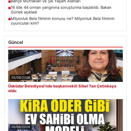
Bahçe Mutfakları ve Şık Yaşam Alanları
■
16 ilde 44 orman yangınına soruşturma başlatıldı. Bakan
■
Gürlek açıkladı
Milyonluk Bela filminin konusu ne? Milyonluk Bela filminin
■
oyuncuları kim?
Güncel
05/08/2026
Üsküdar Belediyesi’nde başkanvekili Sibel Tan Çetinkaya
oldu
05/08/2026