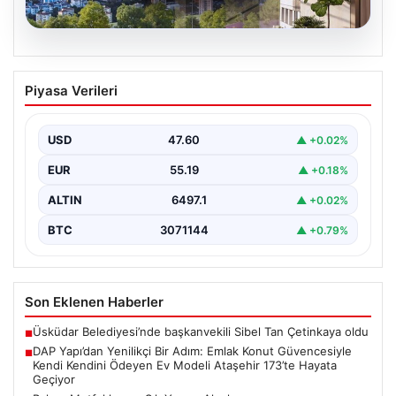
05.08.2026
DAP Yapı’dan Yenilikçi Bir Adım: Emlak
Piyasa Verileri
Konut Güvencesiyle Kendi Kendini
Ödeyen Ev Modeli Ataşehir 173’te
Hayata Geçiyor
USD
47.60
▲ +0.02%
Gayrimenkul sektöründe prestijli ve yenilikçi
EUR
55.19
▲ +0.18%
projeleriyle tanınan DAP Gayrimenkul Geliştirme, dikkat
çekici bir adım…
ALTIN
6497.1
▲ +0.02%
BTC
3071144
▲ +0.79%
Son Eklenen Haberler
Üsküdar Belediyesi’nde başkanvekili Sibel Tan Çetinkaya oldu
■
DAP Yapı’dan Yenilikçi Bir Adım: Emlak Konut Güvencesiyle
■
Kendi Kendini Ödeyen Ev Modeli Ataşehir 173’te Hayata
Geçiyor