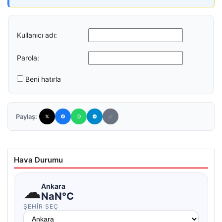
Kullanıcı adı:
Parola:
Beni hatırla
Paylaş:
Hava Durumu
☁
Ankara
NaN°C
ŞEHIR SEÇ