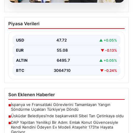
05.08.2026
Üsküdar Belediyesi’nde başkanvekili
Piyasa Verileri
Sibel Tan Çetinkaya oldu
USD
47.72
▲ +0.05%
EUR
55.08
▼ -0.13%
ALTIN
6495.7
▲ +0.05%
BTC
3064710
▼ -0.24%
Son Eklenen Haberler
İspanya ve Fransa’daki Görevlerini Tamamlayan Yangın
■
Söndürme Uçakları Türkiye’ye Döndü
Üsküdar Belediyesi’nde başkanvekili Sibel Tan Çetinkaya oldu
■
DAP Yapı’dan Yenilikçi Bir Adım: Emlak Konut Güvencesiyle
■
Kendi Kendini Ödeyen Ev Modeli Ataşehir 173’te Hayata
Geçiyor