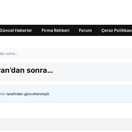
Güncel Haberler
Firma Rehberi
Forum
Çerez Politikas
n’dan sonra…
 İran’dan sonra…
min
tarafından güncellenmiştir.