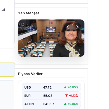
izi
Yan Manşet
05.08.2026
Üsküdar Belediyesi’nde
Piyasa Verileri
başkanvekili Sibel Tan
Çetinkaya oldu
USD
47.72
▲ +0.05%
EUR
55.08
▼ -0.13%
ALTIN
6495.7
▲ +0.05%