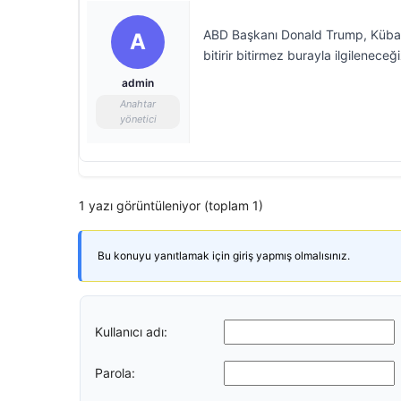
ABD Başkanı Donald Trump, Küba’da
A
bitirir bitirmez burayla ilgileneceğ
admin
Anahtar
yönetici
1 yazı görüntüleniyor (toplam 1)
Bu konuyu yanıtlamak için giriş yapmış olmalısınız.
Kullanıcı adı:
Parola: