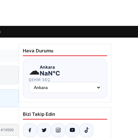
ı
Hava Durumu
☁
Ankara
NaN°C
ŞEHIR SEÇ
Bizi Takip Edin
#19999