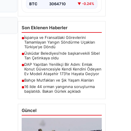
BTC
3064710
▼ -0.24%
Son Eklenen Haberler
İspanya ve Fransa’daki Görevlerini
■
Tamamlayan Yangın Söndürme Uçakları
Türkiye’ye Döndü
Üsküdar Belediyesi’nde başkanvekili Sibel
■
Tan Çetinkaya oldu
DAP Yapı’dan Yenilikçi Bir Adım: Emlak
■
Konut Güvencesiyle Kendi Kendini Ödeyen
Ev Modeli Ataşehir 173’te Hayata Geçiyor
Bahçe Mutfakları ve Şık Yaşam Alanları
■
16 ilde 44 orman yangınına soruşturma
■
başlatıldı. Bakan Gürlek açıkladı
Güncel