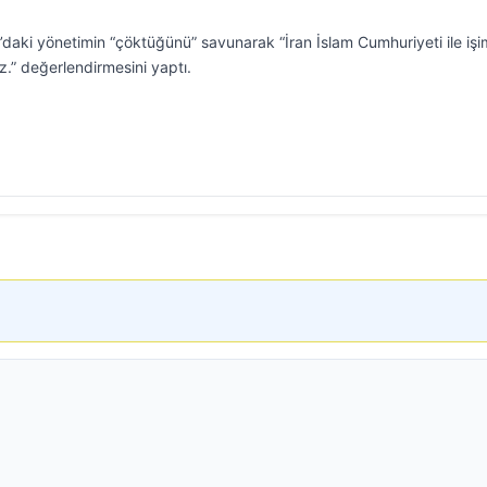
ki yönetimin “çöktüğünü” savunarak “İran İslam Cumhuriyeti ile işim
iz.” değerlendirmesini yaptı.