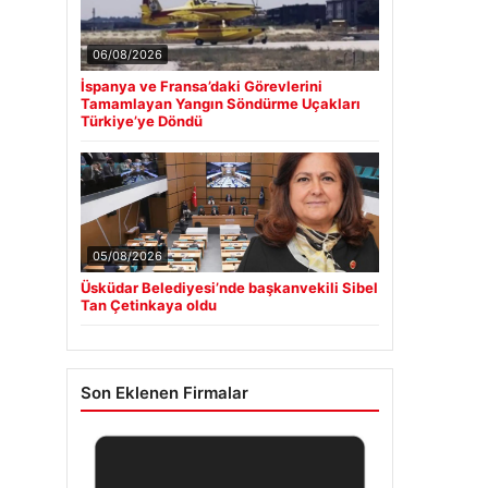
06/08/2026
İspanya ve Fransa’daki Görevlerini
Tamamlayan Yangın Söndürme Uçakları
Türkiye’ye Döndü
05/08/2026
Üsküdar Belediyesi’nde başkanvekili Sibel
Tan Çetinkaya oldu
Son Eklenen Firmalar