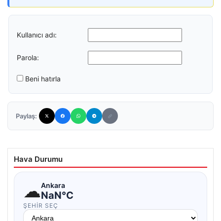
Kullanıcı adı:
Parola:
Beni hatırla
Paylaş:
Hava Durumu
☁
Ankara
NaN°C
ŞEHIR SEÇ