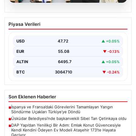
05.08.2026
Üsküdar Belediyesi’nde başkanvekili
Piyasa Verileri
Sibel Tan Çetinkaya oldu
USD
47.72
▲ +0.05%
EUR
55.08
▼ -0.13%
ALTIN
6495.7
▲ +0.05%
BTC
3064710
▼ -0.24%
Son Eklenen Haberler
İspanya ve Fransa’daki Görevlerini Tamamlayan Yangın
■
Söndürme Uçakları Türkiye’ye Döndü
Üsküdar Belediyesi’nde başkanvekili Sibel Tan Çetinkaya oldu
■
DAP Yapı’dan Yenilikçi Bir Adım: Emlak Konut Güvencesiyle
■
Kendi Kendini Ödeyen Ev Modeli Ataşehir 173’te Hayata
Geçiyor