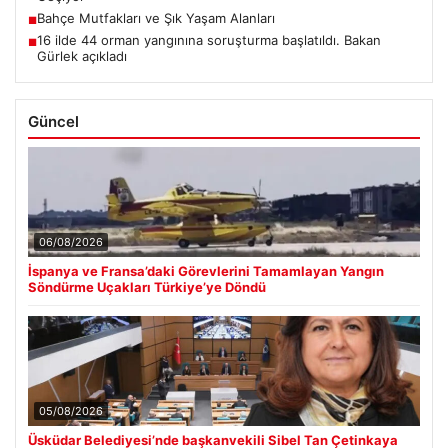
Bahçe Mutfakları ve Şık Yaşam Alanları
■
16 ilde 44 orman yangınına soruşturma başlatıldı. Bakan
■
Gürlek açıkladı
Güncel
06/08/2026
İspanya ve Fransa’daki Görevlerini Tamamlayan Yangın
Söndürme Uçakları Türkiye’ye Döndü
05/08/2026
Üsküdar Belediyesi’nde başkanvekili Sibel Tan Çetinkaya