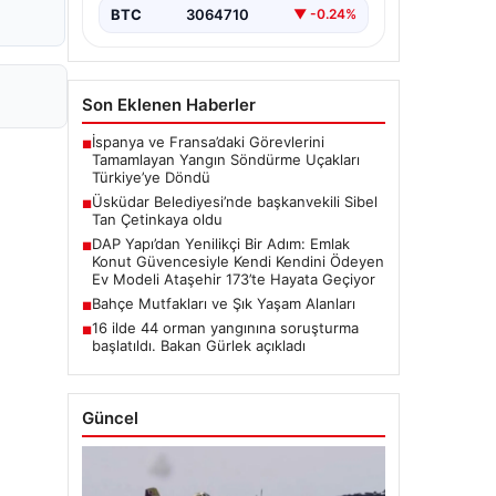
BTC
3064710
▼ -0.24%
Son Eklenen Haberler
İspanya ve Fransa’daki Görevlerini
■
Tamamlayan Yangın Söndürme Uçakları
Türkiye’ye Döndü
Üsküdar Belediyesi’nde başkanvekili Sibel
■
Tan Çetinkaya oldu
DAP Yapı’dan Yenilikçi Bir Adım: Emlak
■
Konut Güvencesiyle Kendi Kendini Ödeyen
Ev Modeli Ataşehir 173’te Hayata Geçiyor
Bahçe Mutfakları ve Şık Yaşam Alanları
■
16 ilde 44 orman yangınına soruşturma
■
başlatıldı. Bakan Gürlek açıkladı
Güncel