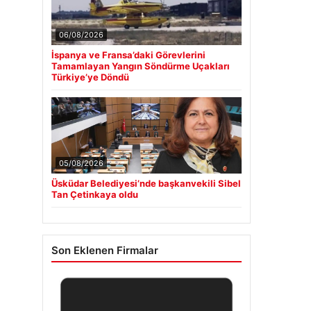
06/08/2026
İspanya ve Fransa’daki Görevlerini
Tamamlayan Yangın Söndürme Uçakları
Türkiye’ye Döndü
05/08/2026
Üsküdar Belediyesi’nde başkanvekili Sibel
Tan Çetinkaya oldu
Son Eklenen Firmalar