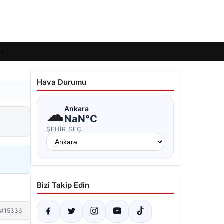
ı
Hava Durumu
☁
Ankara
NaN°C
ŞEHIR SEÇ
Bizi Takip Edin
#15336