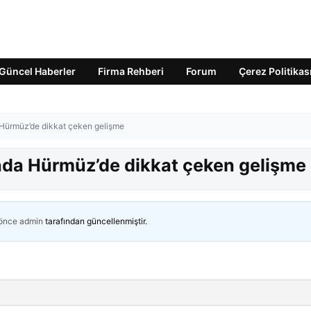
Güncel Haberler
Firma Rehberi
Forum
Çerez Politikas
a Hürmüz’de dikkat çeken gelişme
ında Hürmüz’de dikkat çeken gelişme
 önce
admin
tarafından güncellenmiştir.