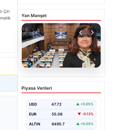
zı Çin
Yan Manşet
omatik
05.08.2026
Üsküdar Belediyesi’nde
Piyasa Verileri
başkanvekili Sibel Tan
Çetinkaya oldu
USD
47.72
▲ +0.05%
EUR
55.08
▼ -0.13%
ALTIN
6495.7
▲ +0.05%