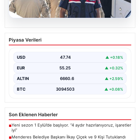
07.08.2026
Menderes Belediye Başkanı İlkay Çiçek
Piyasa Verileri
ve 9 Kişi Tutuklandı
İzmir'in Menderes ilçesinde, belediye başkanı İlkay
Çiçek'in de aralarında bulunduğu isimlere yönelik
USD
47.74
▲ +0.18%
yürütülen kapsamlı…
EUR
55.25
▲ +0.32%
ALTIN
6660.6
▲ +2.59%
BTC
3094503
▲ +0.08%
Son Eklenen Haberler
Yeni sezon 1 Eylül’de başlıyor. “4 aydır hazırlanıyoruz, işaretler
■
iyi”
Menderes Belediye Başkanı İlkay Çiçek ve 9 Kişi Tutuklandı
■