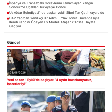
İspanya ve Fransa’daki Görevlerini Tamamlayan Yangın
■
Söndürme Uçakları Türkiye’ye Döndü
Üsküdar Belediyesi’nde başkanvekili Sibel Tan Çetinkaya oldu
■
DAP Yapı’dan Yenilikçi Bir Adım: Emlak Konut Güvencesiyle
■
Kendi Kendini Ödeyen Ev Modeli Ataşehir 173’te Hayata
Geçiyor
Güncel
08/08/2026
Yeni sezon 1 Eylül’de başlıyor. “4 aydır hazırlanıyoruz,
işaretler iyi”