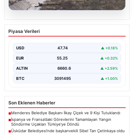
06.08.2026
İspanya ve Fransa’daki Görevlerini
Piyasa Verileri
Tamamlayan Yangın Söndürme Uçakları
Türkiye’ye Döndü
USD
47.74
▲ +0.18%
Orman Genel Müdürlüğü tarafından yapılan açıklamada,
yaz aylarında İspanya ve Fransa’da meydana gelen
EUR
55.25
▲ +0.32%
büyük…
ALTIN
6660.6
▲ +2.59%
BTC
3091495
▲ +1.00%
Son Eklenen Haberler
Menderes Belediye Başkanı İlkay Çiçek ve 9 Kişi Tutuklandı
■
İspanya ve Fransa’daki Görevlerini Tamamlayan Yangın
■
Söndürme Uçakları Türkiye’ye Döndü
Üsküdar Belediyesi’nde başkanvekili Sibel Tan Çetinkaya oldu
■