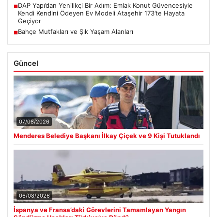
DAP Yapı’dan Yenilikçi Bir Adım: Emlak Konut Güvencesiyle
■
Kendi Kendini Ödeyen Ev Modeli Ataşehir 173’te Hayata
Geçiyor
Bahçe Mutfakları ve Şık Yaşam Alanları
■
Güncel
07/08/2026
Menderes Belediye Başkanı İlkay Çiçek ve 9 Kişi Tutuklandı
06/08/2026
İspanya ve Fransa’daki Görevlerini Tamamlayan Yangın