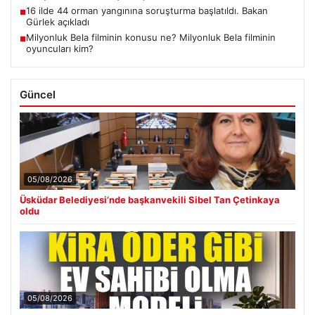
16 ilde 44 orman yangınına soruşturma başlatıldı. Bakan
■
Gürlek açıkladı
Milyonluk Bela filminin konusu ne? Milyonluk Bela filminin
■
oyuncuları kim?
Güncel
05/08/2026
Üsküdar Belediyesi’nde başkanvekili Sibel Tan Çetinkaya
oldu
05/08/2026