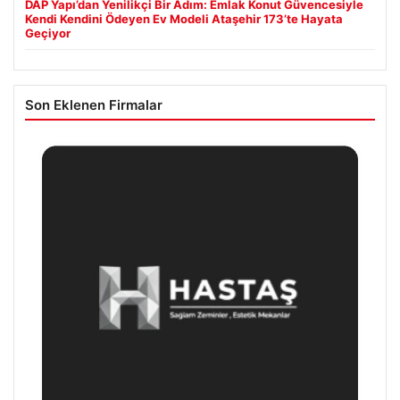
DAP Yapı’dan Yenilikçi Bir Adım: Emlak Konut Güvencesiyle
Kendi Kendini Ödeyen Ev Modeli Ataşehir 173’te Hayata
Geçiyor
Son Eklenen Firmalar