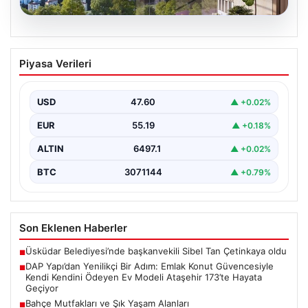
05.08.2026
DAP Yapı’dan Yenilikçi Bir Adım: Emlak
Piyasa Verileri
Konut Güvencesiyle Kendi Kendini
Ödeyen Ev Modeli Ataşehir 173’te
Hayata Geçiyor
USD
47.60
▲ +0.02%
Gayrimenkul sektöründe prestijli ve yenilikçi
EUR
55.19
▲ +0.18%
projeleriyle tanınan DAP Gayrimenkul Geliştirme, dikkat
çekici bir adım…
ALTIN
6497.1
▲ +0.02%
BTC
3071144
▲ +0.79%
Son Eklenen Haberler
Üsküdar Belediyesi’nde başkanvekili Sibel Tan Çetinkaya oldu
■
DAP Yapı’dan Yenilikçi Bir Adım: Emlak Konut Güvencesiyle
■
Kendi Kendini Ödeyen Ev Modeli Ataşehir 173’te Hayata
Geçiyor
Bahçe Mutfakları ve Şık Yaşam Alanları
■