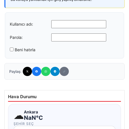
Kullanıcı adı:
Parola:
Beni hatırla
Paylaş:
Hava Durumu
☁
Ankara
NaN°C
ŞEHIR SEÇ