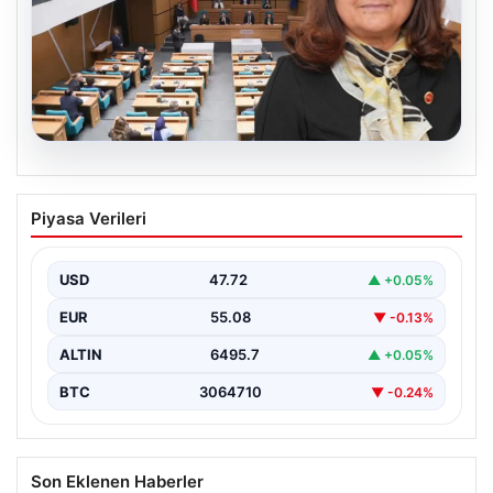
05.08.2026
Üsküdar Belediyesi’nde başkanvekili
Piyasa Verileri
Sibel Tan Çetinkaya oldu
USD
47.72
▲ +0.05%
EUR
55.08
▼ -0.13%
ALTIN
6495.7
▲ +0.05%
BTC
3064710
▼ -0.24%
Son Eklenen Haberler