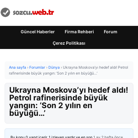
Güncel Haberler
Firma Rehberi
Forum
Çerez Politikası
Ana sayfa
›
Forumlar
›
Dünya
›
Ukrayna Moskova’yı hedef aldı! Petrol
rafinerisinde büyük yangın: ‘Son 2 yılın en büyüğü…’
Ukrayna Moskova’yı hedef aldı!
Petrol rafinerisinde büyük
yangın: ‘Son 2 yılın en
büyüğü…’
Bu konu 0 yanıt içerir, 1 izleyen vardır ve en son
1 ay 2 hafta önce