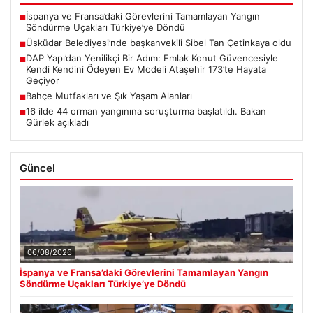
İspanya ve Fransa’daki Görevlerini Tamamlayan Yangın
■
Söndürme Uçakları Türkiye’ye Döndü
Üsküdar Belediyesi’nde başkanvekili Sibel Tan Çetinkaya oldu
■
DAP Yapı’dan Yenilikçi Bir Adım: Emlak Konut Güvencesiyle
■
Kendi Kendini Ödeyen Ev Modeli Ataşehir 173’te Hayata
Geçiyor
Bahçe Mutfakları ve Şık Yaşam Alanları
■
16 ilde 44 orman yangınına soruşturma başlatıldı. Bakan
■
Gürlek açıkladı
Güncel
06/08/2026
İspanya ve Fransa’daki Görevlerini Tamamlayan Yangın
Söndürme Uçakları Türkiye’ye Döndü