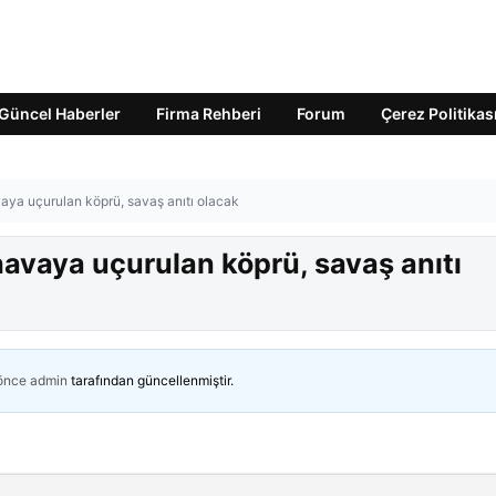
Güncel Haberler
Firma Rehberi
Forum
Çerez Politikas
ya uçurulan köprü, savaş anıtı olacak
vaya uçurulan köprü, savaş anıtı
 önce
admin
tarafından güncellenmiştir.