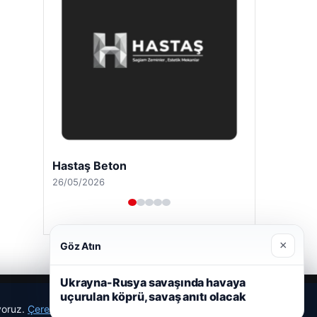
Hastaş Beton
26/05/2026
×
Göz Atın
Ukrayna-Rusya savaşında havaya
uçurulan köprü, savaş anıtı olacak
ıyoruz.
Çerez Politikamız
Reddet
Kabul Et