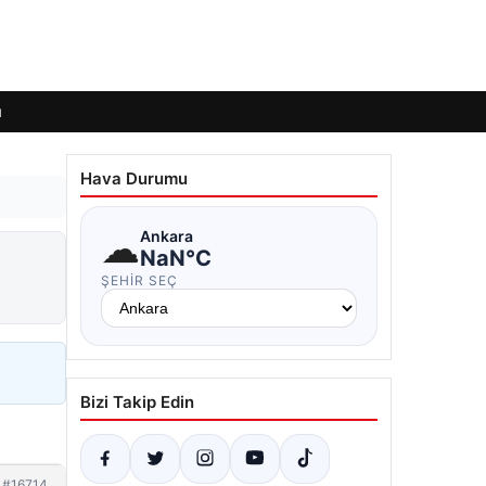
ı
Hava Durumu
☁
Ankara
NaN°C
ŞEHIR SEÇ
Bizi Takip Edin
#16714