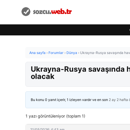
Ana sayfa
›
Forumlar
›
Dünya
›
Ukrayna-Rusya savaşında hava
Ukrayna-Rusya savaşında ha
olacak
Bu konu 0 yanıt içerir, 1 izleyen vardır ve en son
2 ay 2 hafta
1 yazı görüntüleniyor (toplam 1)
21/05/2026: 4:43 am