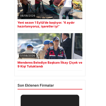
08/08/2026
Yeni sezon 1 Eylül’de başlıyor. “4 aydır
hazırlanıyoruz, işaretler iyi”
07/08/2026
Menderes Belediye Başkanı İlkay Çiçek ve
9 Kişi Tutuklandı
Son Eklenen Firmalar