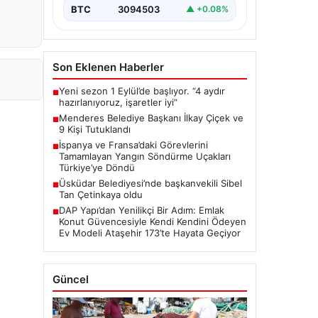
BTC
3094503
▲ +0.08%
Son Eklenen Haberler
Yeni sezon 1 Eylül’de başlıyor. “4 aydır
■
hazırlanıyoruz, işaretler iyi”
Menderes Belediye Başkanı İlkay Çiçek ve
■
9 Kişi Tutuklandı
İspanya ve Fransa’daki Görevlerini
■
Tamamlayan Yangın Söndürme Uçakları
Türkiye’ye Döndü
Üsküdar Belediyesi’nde başkanvekili Sibel
■
Tan Çetinkaya oldu
DAP Yapı’dan Yenilikçi Bir Adım: Emlak
■
Konut Güvencesiyle Kendi Kendini Ödeyen
Ev Modeli Ataşehir 173’te Hayata Geçiyor
Güncel