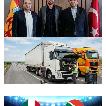
Kayserispor’da İlhan Parlak Dönemi Sona Erdi
25.07.2026 11:55
Gaziantep Şehir İlçeleri Taşıt Performans Donanımları –
Gaziantep Akücü
24.07.2026 22:08