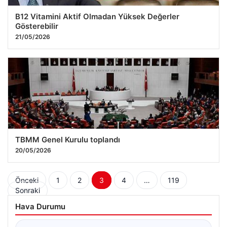
B12 Vitamini Aktif Olmadan Yüksek Değerler
Gösterebilir
21/05/2026
TBMM Genel Kurulu toplandı
20/05/2026
Yazı
Önceki
1
2
3
4
…
119
Sonraki
sayfalaması
Hava Durumu