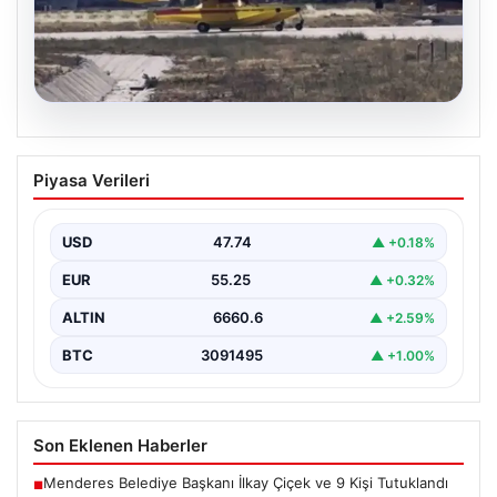
06.08.2026
İspanya ve Fransa’daki Görevlerini
Piyasa Verileri
Tamamlayan Yangın Söndürme Uçakları
Türkiye’ye Döndü
USD
47.74
▲ +0.18%
Orman Genel Müdürlüğü tarafından yapılan
açıklamada, yaz aylarında İspanya ve Fransa’da
EUR
55.25
▲ +0.32%
meydana gelen büyük…
ALTIN
6660.6
▲ +2.59%
BTC
3091495
▲ +1.00%
Son Eklenen Haberler
Menderes Belediye Başkanı İlkay Çiçek ve 9 Kişi Tutuklandı
■