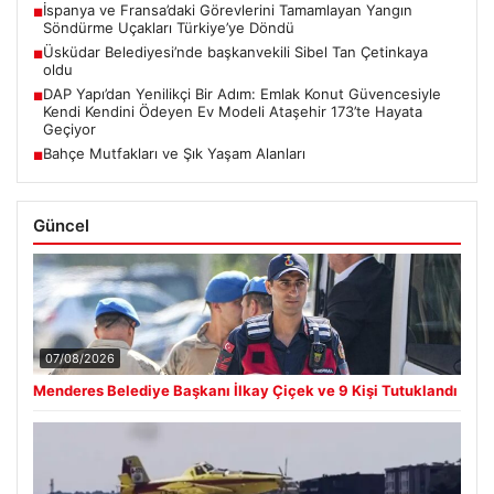
İspanya ve Fransa’daki Görevlerini Tamamlayan Yangın
■
Söndürme Uçakları Türkiye’ye Döndü
Üsküdar Belediyesi’nde başkanvekili Sibel Tan Çetinkaya
■
oldu
DAP Yapı’dan Yenilikçi Bir Adım: Emlak Konut Güvencesiyle
■
Kendi Kendini Ödeyen Ev Modeli Ataşehir 173’te Hayata
Geçiyor
Bahçe Mutfakları ve Şık Yaşam Alanları
■
Güncel
07/08/2026
Menderes Belediye Başkanı İlkay Çiçek ve 9 Kişi Tutuklandı